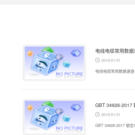
电线电缆常用数据
2019-01-01
电线电缆常用数据速查
GBT 34926-
2019-01-01
GBT 34926-201