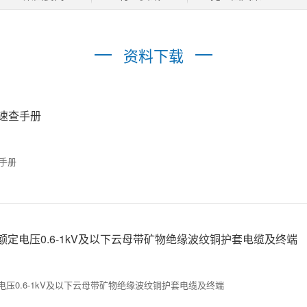
资料下载
速查手册
手册
2017 额定电压0.6-1kV及以下云母带矿物绝缘波纹铜护套电缆及终端
7 额定电压0.6-1kV及以下云母带矿物绝缘波纹铜护套电缆及终端